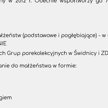
ny w 2012 r. Obecnie współtworzy go 
a małżeństw (podstawowe i pogłębiają
NIE
ch Grup porekolekcyjnych w Świdnicy i Z
nie do małżeństwa w formie:
ogiem