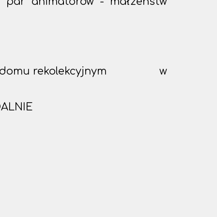
7 par animatorów - małżeństw
ce) - w domu rekolekcyjnym w
DALNIE