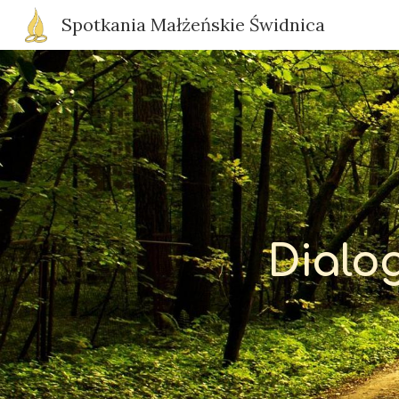
Spotkania Małżeńskie Świdnica
Sk
Dialo