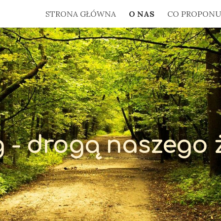
STRONA GŁÓWNA
O NAS
CO PROPONU
ip to main content
Skip to navigat
g
-
drogą naszego 